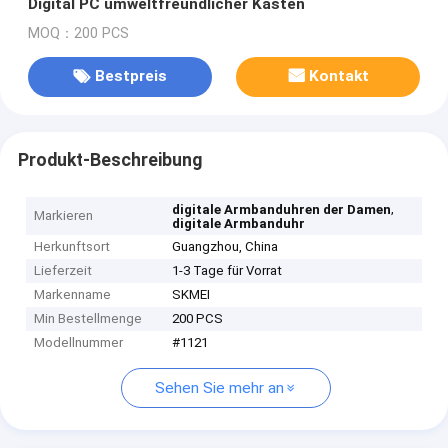
Digital PC umweltfreundlicher Kasten
MOQ：200 PCS
Bestpreis
Kontakt
Produkt-Beschreibung
,
digitale Armbanduhren der Damen
Markieren
digitale Armbanduhr
Herkunftsort
Guangzhou, China
Lieferzeit
1-3 Tage für Vorrat
Markenname
SKMEI
Min Bestellmenge
200 PCS
Modellnummer
#1121
Sehen Sie mehr an