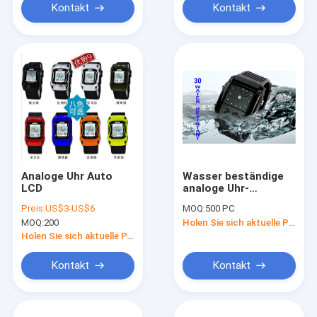
Kontakt
Kontakt
Analoge Uhr Auto
Wasser beständige
LCD
analoge Uhr-
Doppelzeit-
Preis:
US$3-US$6
MOQ:
500 PC
Unisexarmbanduhr
MOQ:
200
Holen Sie sich aktuelle Preis
LCD
Holen Sie sich aktuelle Preis
Kontakt
Kontakt