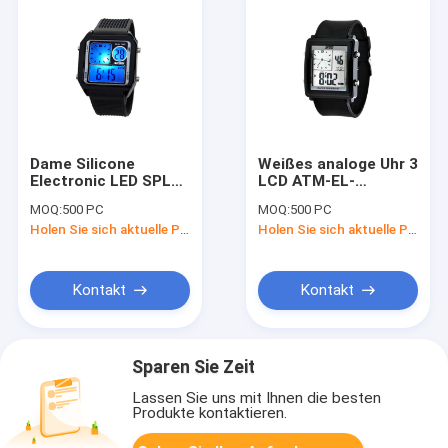
Dame Silicone
Weißes analoge Uhr 3
Electronic LED SPL
LCD ATM-EL-
Digitaluhr-Eilschritt-
Hintergrundbeleuchtungs
MOQ:
500 PC
MOQ:
500 PC
Zone mit Stoppuhr
Unisexsilikon LED
Holen Sie sich aktuelle Preis
Holen Sie sich aktuelle Preis
passt auf
Kontakt
Kontakt
Sparen Sie Zeit
Lassen Sie uns mit Ihnen die besten
Produkte kontaktieren.