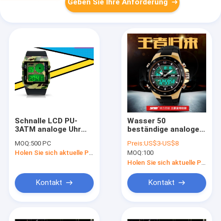
Geben Sie Ihre Anforderung
Schnalle LCD PU-
Wasser 50
3ATM analoge Uhr
beständige analoge
arbeiten Doppelzeit-
Uhr LCD golden mit
MOQ:
500 PC
Preis:
US$3-US$8
Digital-Armbanduhr
Digital-Bewegung
Holen Sie sich aktuelle Preis
MOQ:
100
um
CER ROHS
Holen Sie sich aktuelle Preis
Kontakt
Kontakt