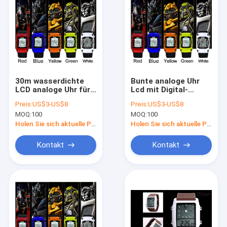
30m wasserdichte
Bunte analoge Uhr
LCD analoge Uhr für
Lcd mit Digital-
Kinder mit PU-Harz-
Bewegung 30m
Preis:
US$3-US$8
Preis:
US$3-US$8
Band
wasserdicht
MOQ:
100
MOQ:
100
Holen Sie sich aktuelle Preis
Holen Sie sich aktuelle Preis
Kontakt
Kontakt
Haus
Produkte
Über uns