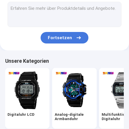
Digitaluhr der Männer
Multifunktionssport-Uhr
Metallbügel-Uhr
Fortsetzen
Analoge Quarz-Uhren
Der Quarz-Uhren der Frauen
Unsere Kategorien
Edelstahl-Quarz-Uhr
Digitaluhr LCD
Analog-digitale
Multifunktion
Armbanduhr
Digitaluhr