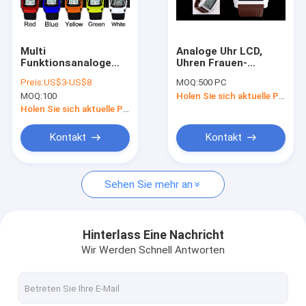
Fabrik-Ausflug
Qualitätskontrolle
Multi
Analoge Uhr LCD,
Funktionsanaloge
Uhren Frauen-
Treten Sie mit uns in Verbindung
Uhr lcd wasserdicht,
Doppelzeit-
Preis:
US$3-US$8
MOQ:
500 PC
Digital-
Warnungs-Digital
MOQ:
100
Holen Sie sich aktuelle Preis
Armbanduhren
LCD
Fordern Sie ein Zitat
Holen Sie sich aktuelle Preis
Kontakt
Kontakt
Digitaluhr LCD
Sehen Sie mehr an
Analog-digitale Armbanduhr
Multifunktions-Digitaluhr
Hinterlass Eine Nachricht
Wir Werden Schnell Antworten
Touch Screen Digitaluhr
Armbanduhr LED Digital