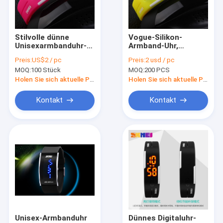
Kontakt
Stilvolle dünne
Vogue-Silikon-
Unisexarmbanduhr-
Armband-Uhr,
Digitaluhr LCD
mehrfunktionale
imprägniern Noten-
Preis:
US$2 / pc
Preis:
2 usd / pc
helle
kundenspezifisches
MOQ:
100 Stück
MOQ:
200 PCS
Hintergrundbeleuchtung
Gummiarmband
Analog-digitale Armbanduhr
LED Digital
Holen Sie sich aktuelle Preis
Holen Sie sich aktuelle Preis
Multifunktions-Digitaluhr
Kontakt
Kontakt
Touch Screen Digitaluhr
Armbanduhr LED Digital
Digitaluhr der Männer
Multifunktionssport-Uhr
Metallbügel-Uhr
Unisex-Armbanduhr
Dünnes Digitaluhr-