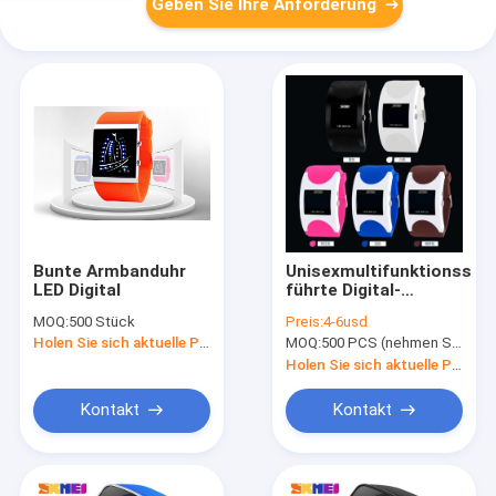
Geben Sie Ihre Anforderung
Bunte Armbanduhr
Unisexmultifunktionsspo
LED Digital
führte Digital-
Armbanduhr, die
MOQ:
500 Stück
Preis:
4-6usd
Paypal annehmen
Holen Sie sich aktuelle Preis
MOQ:
500 PCS (nehmen Sie kleine Menge für unsere heiße Aktie) an
Holen Sie sich aktuelle Preis
Kontakt
Kontakt