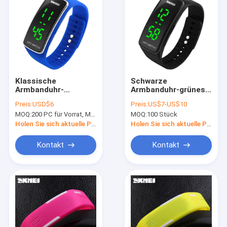
Klassische
Schwarze
Armbanduhr-
Armbanduhr-grünes
Japaner-Batterie des
Licht-Anzeige SKMEI
Preis:
USD$6
Preis:
US$7-US$10
Silikon-Bügel-LED
des Silikon-Bügel-
MOQ:
200 PC für Vorrat, Mischungsfarben
MOQ:
100 Stück
Digital
LED für Kinder
Holen Sie sich aktuelle Preis
Holen Sie sich aktuelle Preis
Kontakt
Kontakt
Nach Hause
Produits
Über uns