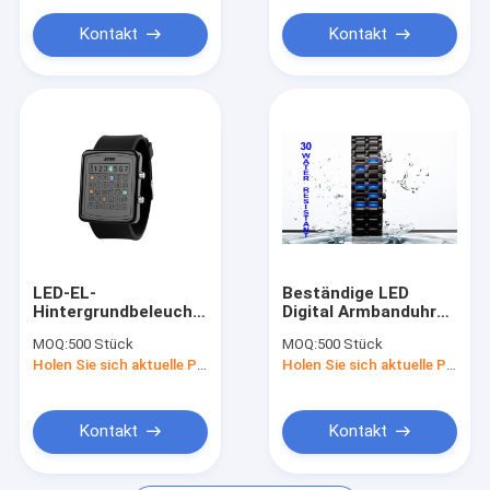
Kontakt
Kontakt
LED-EL-
Beständige LED
Hintergrundbeleuchtungs-
Digital Armbanduhr
Digital-Armbanduhr,
des Wasser-, Mann-
MOQ:
500 Stück
MOQ:
500 Stück
Taschenrechner-
Eisen-Samurai-Uhr
Holen Sie sich aktuelle Preis
Holen Sie sich aktuelle Preis
Skala-Spiegel-Uhren
Kontakt
Kontakt