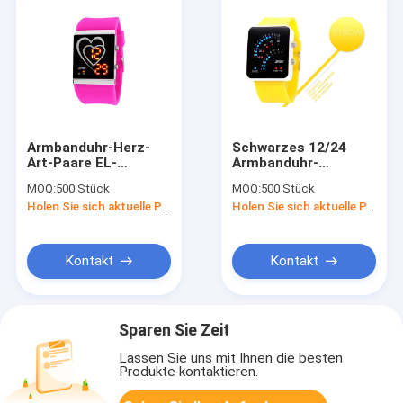
Armbanduhr-Herz-
Schwarzes 12/24
Art-Paare EL-
Armbanduhr-
Hintergrundbeleuchtungs-
Legierungs-Kasten
MOQ:
500 Stück
MOQ:
500 Stück
Spiegel-Uhr LED
der Stunden-LED
Holen Sie sich aktuelle Preis
Holen Sie sich aktuelle Preis
Digital
Digital für Jugend
Kontakt
Kontakt
Sparen Sie Zeit
Lassen Sie uns mit Ihnen die besten
Produkte kontaktieren.