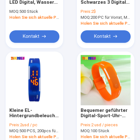
LED Digital, Wasser-
Schwarzes 3 Digital
Analoge Quarz-Uhren
beständige
kleines geführtes
MOQ:
500 Stück
Preis:
2$
elektronische Uhr
ATM wasserdicht für
Der Quarz-Uhren der Frauen
Holen Sie sich aktuelle Preis
MOQ:
200 PC für Vorrat, Mischungsfarben
Jungen
Holen Sie sich aktuelle Preis
Edelstahl-Quarz-Uhr
Kontakt
Kontakt
Kleine EL-
Bequemer geführter
Hintergrundbeleuchtung
Digital-Sport-Uhr-
Armbanduhr LED
Silikon-Unisexbügel
Preis:
2usd / pc
Preis:
2 usd / pieces
Digital mit Softable
mit Japan-Batterie
MOQ:
500 PCS, 200pcs für Vorrat
MOQ:
100 Stück
PU-Band
Holen Sie sich aktuelle Preis
Holen Sie sich aktuelle Preis