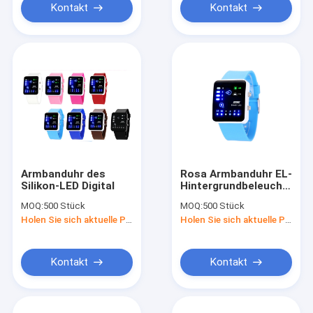
Kontakt
Kontakt
Armbanduhr des
Rosa Armbanduhr EL-
Silikon-LED Digital
Hintergrundbeleuchtungs
Zweiheits-Uhren des
MOQ:
500 Stück
MOQ:
500 Stück
Silikon-LED Digital
Holen Sie sich aktuelle Preis
Holen Sie sich aktuelle Preis
Kontakt
Kontakt