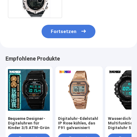
Digitaluhr-stündliches
Glockenspiel PUs für Mann
Fortsetzen
Empfohlene Produkte
Bequeme Designer-
Digitaluhr-Edelstahl
Wasserdichte
Digitaluhren für
IP Rose kühles, das
Multifunktion
Kinder 3/5 ATM-Grün
F91 galvanisiert
Digitaluhr 5BA
genauem Pedo
3D