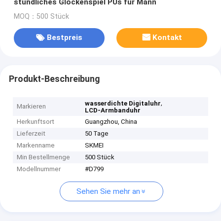
stündliches Glockenspiel PUs für Mann
MOQ：500 Stück
Bestpreis
Kontakt
Produkt-Beschreibung
,
wasserdichte Digitaluhr
Markieren
LCD-Armbanduhr
Herkunftsort
Guangzhou, China
Lieferzeit
50 Tage
Markenname
SKMEI
Min Bestellmenge
500 Stück
Modellnummer
#D799
Sehen Sie mehr an