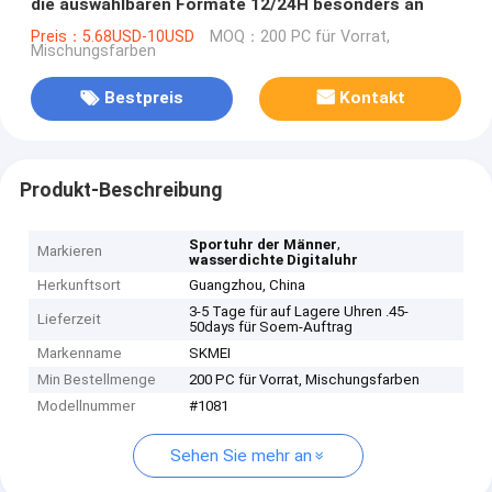
die auswählbaren Formate 12/24H besonders an
Preis：5.68USD-10USD
MOQ：200 PC für Vorrat,
Mischungsfarben
Bestpreis
Kontakt
Produkt-Beschreibung
,
Sportuhr der Männer
Markieren
wasserdichte Digitaluhr
Herkunftsort
Guangzhou, China
3-5 Tage für auf Lagere Uhren .45-
Lieferzeit
50days für Soem-Auftrag
Markenname
SKMEI
Min Bestellmenge
200 PC für Vorrat, Mischungsfarben
Modellnummer
#1081
Sehen Sie mehr an