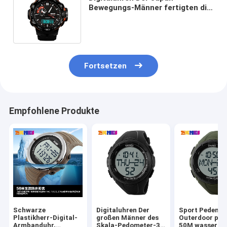
Bewegungs-Männer fertigten die
auswählbaren Formate 12/24H
besonders an
Fortsetzen
Empfohlene Produkte
Schwarze
Digitaluhren Der
Sport Pedemet
Plastikherr-Digital-
großen Männer des
Outerdoor pas
Armbanduhr,
Skala-Pedometer-3D
50M wasserdi