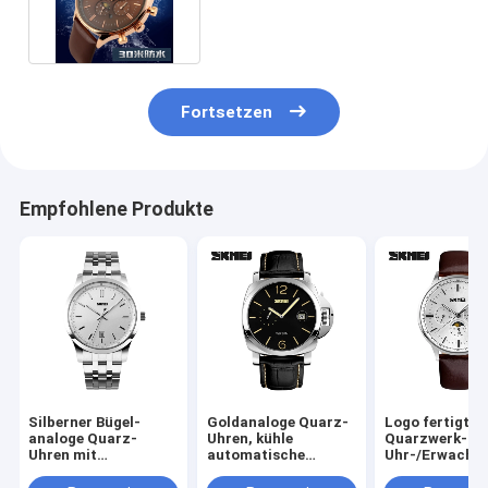
Skmei 5 ATM-Wasser-
beständige
Fortsetzen
Empfohlene Produkte
Silberner Bügel-
Goldanaloge Quarz-
Logo fertigte
analoge Quarz-
Uhren, kühle
Quarzwerk-
Uhren mit
automatische
Uhr-/Erwachs
Doppelzeit-Zonen-
Quarz-Uhr
Quarz-Uhren
Anzeige
REICHWEITE
besonders an