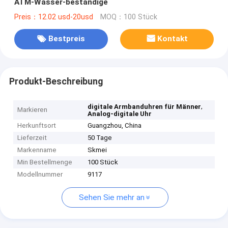
ATM-Wasser-beständige
Preis：12.02 usd-20usd
MOQ：100 Stück
Bestpreis
Kontakt
Produkt-Beschreibung
,
digitale Armbanduhren für Männer
Markieren
Analog-digitale Uhr
Herkunftsort
Guangzhou, China
Lieferzeit
50 Tage
Markenname
Skmei
Min Bestellmenge
100 Stück
Modellnummer
9117
Sehen Sie mehr an