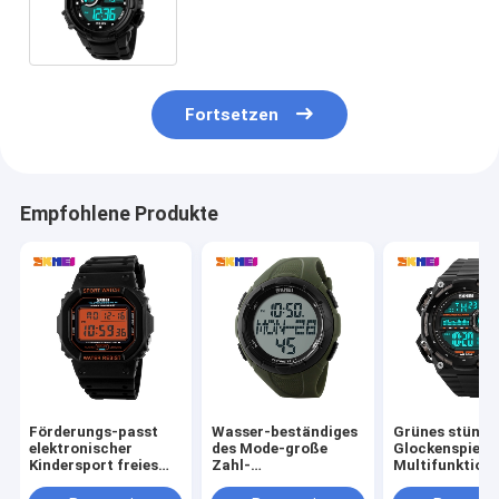
sport-Uhr LCD-
Hintergrundbeleuchtungs-
Anzeigen-5ATM Japan
Fortsetzen
Empfohlene Produkte
Förderungs-passt
Wasser-beständiges
Grünes stündl
elektronischer
des Mode-große
Glockenspiel-
Kindersport freies
Zahl-
Multifunktion
ABS orange
Multifunktionssport-
Uhr mit täglic
Plastiknickel auf
Uhr-Armee-Grün-
Warnung