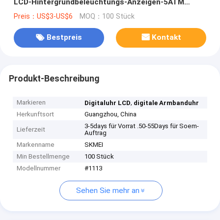
LCD-Hintergrundbeleuchtungs-Anzeigen-5ATM
Japan
Preis：US$3-US$6
MOQ：100 Stück
Bestpreis
Kontakt
Produkt-Beschreibung
Markieren
,
Digitaluhr LCD
digitale Armbanduhr
Herkunftsort
Guangzhou, China
3-5days für Vorrat .50-55Days für Soem-
Lieferzeit
Auftrag
Markenname
SKMEI
Min Bestellmenge
100 Stück
Modellnummer
#1113
Sehen Sie mehr an