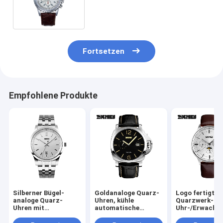
Uhren mit echtem Lederband
Fortsetzen
Empfohlene Produkte
Silberner Bügel-
Goldanaloge Quarz-
Logo fertigte
analoge Quarz-
Uhren, kühle
Quarzwerk-
Uhren mit
automatische
Uhr-/Erwachs
Doppelzeit-Zonen-
Quarz-Uhr
Quarz-Uhren
Anzeige
REICHWEITE
besonders an