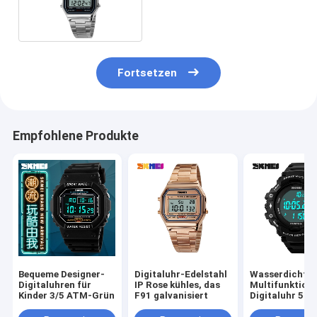
mit EL-Rücklicht
Fortsetzen
Empfohlene Produkte
Bequeme Designer-
Digitaluhr-Edelstahl
Wasserdichte
Digitaluhren für
IP Rose kühles, das
Multifunktion
Kinder 3/5 ATM-Grün
F91 galvanisiert
Digitaluhr 5BA
genauem Pedo
3D