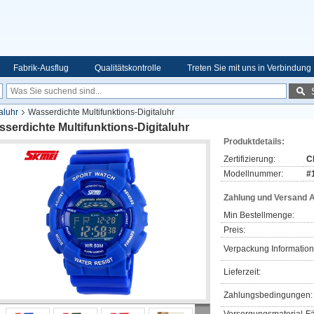
Fabrik-Ausflug
Qualitätskontrolle
Treten Sie mit uns in Verbindung
aluhr
Wasserdichte Multifunktions-Digitaluhr
serdichte Multifunktions-Digitaluhr
Produktdetails:
Zertifizierung:
C
Modellnummer:
#
Zahlung und Versand 
Min Bestellmenge:
Preis:
Verpackung Information
Lieferzeit:
Zahlungsbedingungen: