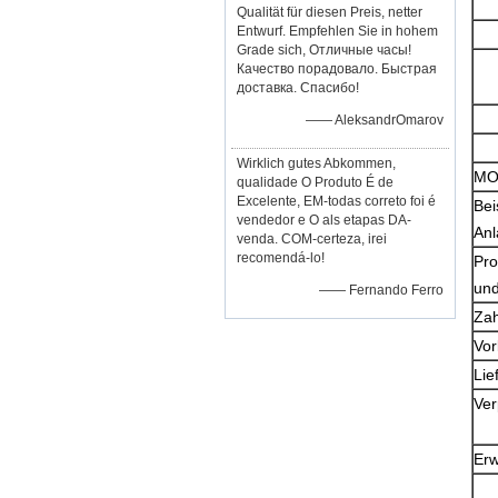
Qualität für diesen Preis, netter
Entwurf. Empfehlen Sie in hohem
Grade sich, Отличные часы!
Качество порадовало. Быстрая
доставка. Спасибо!
—— AleksandrOmarov
Wirklich gutes Abkommen,
M
qualidade O Produto É de
Excelente, EM-todas correto foi é
Bei
vendedor e O als etapas DA-
Anl
venda. COM-certeza, irei
recomendá-lo!
Pro
und
—— Fernando Ferro
Za
Vor
Lie
Ve
Er