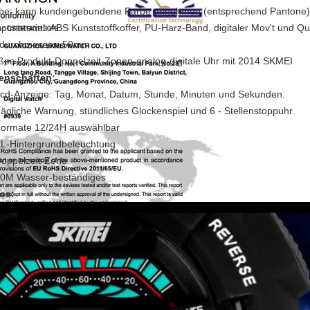
be: kann kundengebundene Farbe annehmen (entsprechend Pantone)
ptmaterial: ABS Kunststoffkoffer, PU-Harz-Band, digitaler Mov't und Qu
ldurchmesser: 50mm
ßes Produkt-Doppelzeit-Zonen-analog-digitale Uhr mit 2014 SKMEI
enschaften:
Lcd-Anzeige: Tag, Monat, Datum, Stunde, Minuten und Sekunden.
Tägliche Warnung, stündliches Glockenspiel und 6 - Stellenstoppuhr.
Formate 12/24H auswählbar
EL-Hintergrundbeleuchtung
Doppelzeit-Zone
50M Wasser-beständiges
os: