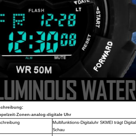
chreibung:
pelzeit-Zonen-analog-digitale Uhr
chreibung
Multifunktions-Digitaluhr SKMEI trägt Digit
Schau