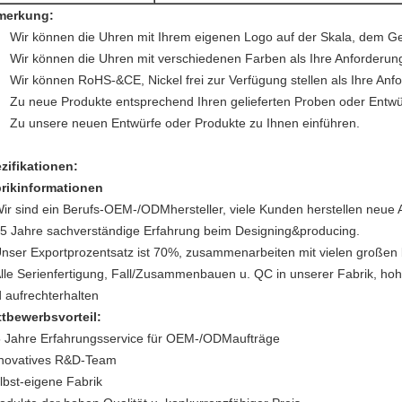
merkung:
Wir können die Uhren mit Ihrem eigenen Logo auf der Skala, dem Ge
Wir können die Uhren mit verschiedenen Farben als Ihre Anforderung
Wir können RoHS-&CE, Nickel frei zur Verfügung stellen als Ihre Anf
Zu neue Produkte entsprechend Ihren gelieferten Proben oder Entwü
Zu unsere neuen Entwürfe oder Produkte zu Ihnen einführen.
zifikationen:
rikinformationen
ir sind ein Berufs-OEM-/ODMhersteller, viele Kunden herstellen neue A
5 Jahre sachverständige Erfahrung beim Designing&producing.
nser Exportprozentsatz ist 70%, zusammenarbeiten mit vielen großen
lle Serienfertigung, Fall/Zusammenbauen u. QC in unserer Fabrik, ho
d aufrechterhalten
tbewerbsvorteil:
5 Jahre Erfahrungsservice für OEM-/ODMaufträge
nnovatives R&D-Team
elbst-eigene Fabrik