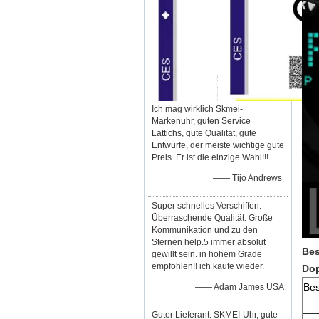
Ich mag wirklich Skmei-
Markenuhr, guten Service
Lattichs, gute Qualität, gute
Entwürfe, der meiste wichtige gute
Preis. Er ist die einzige Wahl!!!
—— Tijo Andrews
Super schnelles Verschiffen.
Überraschende Qualität. Große
Kommunikation und zu den
Sternen help.5 immer absolut
Bes
gewillt sein. in hohem Grade
empfohlen!! ich kaufe wieder.
Dop
Bes
—— Adam James USA
Guter Lieferant. SKMEI-Uhr, gute