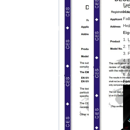
Far
Hau
Fal
Hei
Eig
1. 
2. 
3. 
4. 
5. 
6. 
Fot