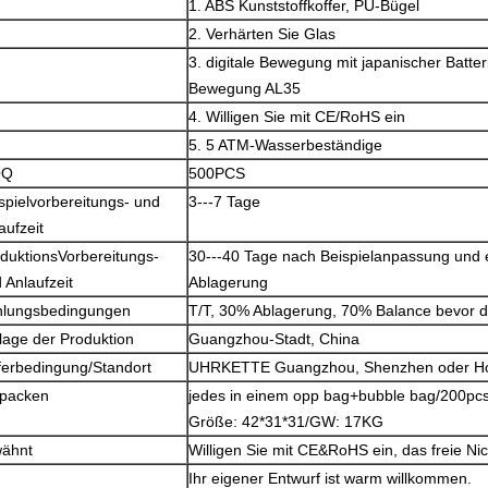
1. ABS Kunststoffkoffer, PU-Bügel
2. Verhärten Sie Glas
3. digitale Bewegung mit japanischer Batter
Bewegung AL35
4. Willigen Sie mit CE/RoHS ein
5. 5 ATM-Wasserbeständige
OQ
500PCS
spielvorbereitungs- und
3---7 Tage
aufzeit
duktionsVorbereitungs-
30---40 Tage nach Beispielanpassung und
 Anlaufzeit
Ablagerung
hlungsbedingungen
T/T, 30% Ablagerung, 70% Balance bevor
lage der Produktion
Guangzhou-Stadt, China
ferbedingung/Standort
UHRKETTE Guangzhou, Shenzhen oder H
rpacken
jedes in einem opp bag+bubble bag/200pcs 
Größe: 42*31*31/GW: 17KG
wähnt
Willigen Sie mit CE&RoHS ein, das freie Nic
Ihr eigener Entwurf ist warm willkommen.