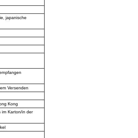
ie, japanische
 empfangen
 dem Versenden
ong Kong
im Karton/in der
kel