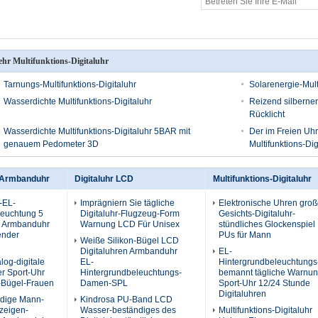
hr Multifunktions-Digitaluhr
Tarnungs-Multifunktions-Digitaluhr
Solarenergie-Mult
Wasserdichte Multifunktions-Digitaluhr
Reizend silberner 
Rücklicht
Wasserdichte Multifunktions-Digitaluhr 5BAR mit
Der im Freien Uhr
genauem Pedometer 3D
Multifunktions-Di
e Armbanduhr
Digitaluhr LCD
Multifunktions-Digitaluhr
x-EL-
Imprägniern Sie tägliche
Elektronische Uhren gro
leuchtung 5
Digitaluhr-Flugzeug-Form
Gesichts-Digitaluhr-
e Armbanduhr
Warnung LCD Für Unisex
stündliches Glockenspiel
ender
PUs für Mann
Weiße Silikon-Bügel LCD
Digitaluhren Armbanduhr
EL-
log-digitale
EL-
Hintergrundbeleuchtungs
r Sport-Uhr
Hintergrundbeleuchtungs-
bemannt tägliche Warnun
-Bügel-Frauen
Damen-SPL
Sport-Uhr 12/24 Stunde
Digitaluhren
dige Mann-
Kindrosa PU-Band LCD
zeigen-
Wasser-beständiges des
Multifunktions-Digitaluhr