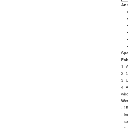
An
Spe
Fab
1.
W
2.
1
3.
U
4.
A
wir
Wet
- 1
- I
- s