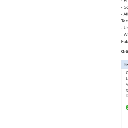
- P
- S
- A
Tes
- U
- W
Fab
Grö
Ko
G
L
A
T