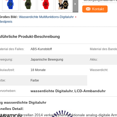
Versorgungsmaterial-Fä
Kontakt
Großes Bild :
Wasserdichte Multifunktions-Digitaluhr
Bestpreis
führliche Produkt-Beschreibung
terial des Falles:
ABS-Kunststoff
Material des Bande
ewegung:
Japanische Bewegung
Akku:
kulaufzeit:
18 Monate
Wasserdicht:
rbe:
Farbe
wasserdichte Digitaluhr
LCD-Armbanduhr
rvorheben:
,
lig wasserdichte Digitaluhr
nelles Detail:
duktname: Porzellan 2014 verkauft mehrfunktionale analog-digitale A