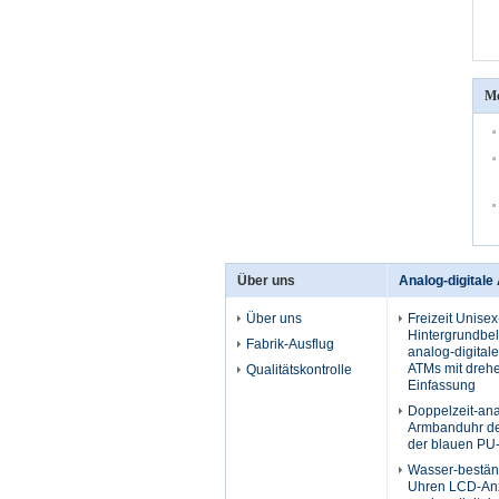
Me
Über uns
Analog-digital
Über uns
Freizeit Unise
Hintergrundbe
Fabrik-Ausflug
analog-digital
ATMs mit dreh
Qualitätskontrolle
Einfassung
Doppelzeit-ana
Armbanduhr de
der blauen PU
Wasser-bestän
Uhren LCD-An