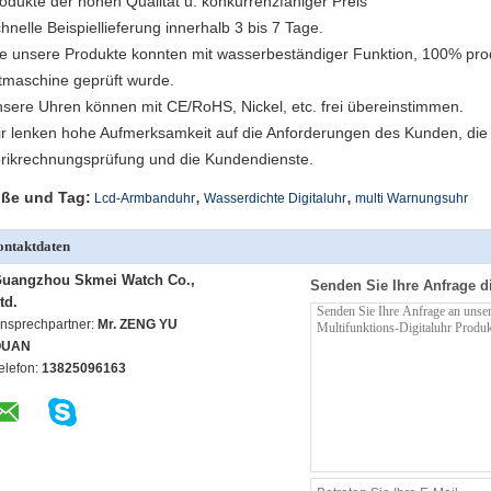
rodukte der hohen Qualität u. konkurrenzfähiger Preis
chnelle Beispiellieferung innerhalb 3 bis 7 Tage.
lle unsere Produkte konnten mit wasserbeständiger Funktion, 100% pro
tmaschine geprüft wurde.
nsere Uhren können mit CE/RoHS, Nickel, etc. frei übereinstimmen.
ir lenken hohe Aufmerksamkeit auf die Anforderungen des Kunden, die P
rikrechnungsprüfung und die Kundendienste.
,
,
ße und Tag:
Lcd-Armbanduhr
Wasserdichte Digitaluhr
multi Warnungsuhr
ntaktdaten
uangzhou Skmei Watch Co.,
Senden Sie Ihre Anfrage d
td.
nsprechpartner:
Mr. ZENG YU
QUAN
elefon:
13825096163