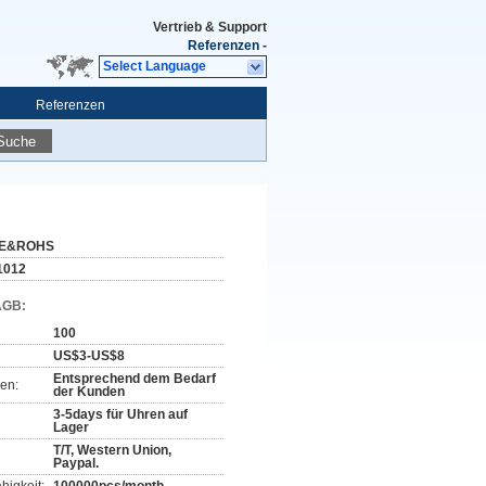
Vertrieb & Support
Referenzen
-
Select Language
Referenzen
Suche
E&ROHS
1012
AGB:
100
US$3-US$8
Entsprechend dem Bedarf
en:
der Kunden
3-5days für Uhren auf
Lager
T/T, Western Union,
Paypal.