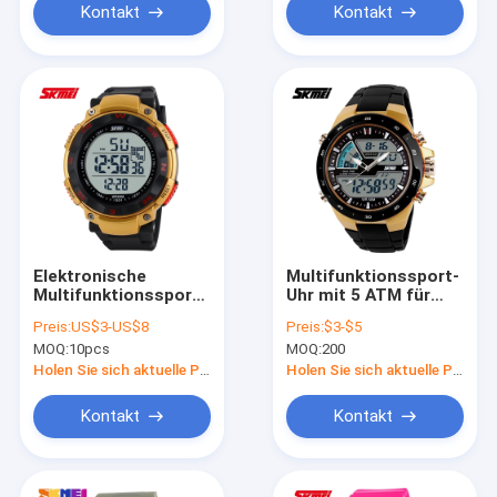
Kontakt
Kontakt
Elektronische
Multifunktionssport-
Multifunktionssport-
Uhr mit 5 ATM für
Uhr
Jugendlichen, Digital-
Preis:
US$3-US$8
Preis:
$3-$5
Kleideruhr
MOQ:
10pcs
MOQ:
200
Holen Sie sich aktuelle Preis
Holen Sie sich aktuelle Preis
Kontakt
Kontakt