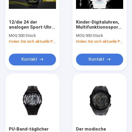
Fabrik-Ausflug
Qualitätskontrolle
12/die 24 der
Kinder-Digitaluhren,
analogen Sport-Uhr-
Multifunktionssport-
Treten Sie mit uns in Verbindung
Stunde Männer
Uhr mit stündlichem
MOQ:
500 Stück
MOQ:
500 Stück
verdoppeln Zeit-
Glockenspiel
Holen Sie sich aktuelle Preis
Holen Sie sich aktuelle Preis
Digital-
Fordern Sie ein Zitat
Armbanduhren
Kontakt
Kontakt
Digitaluhr LCD
Analog-digitale Armbanduhr
Multifunktions-Digitaluhr
Touch Screen Digitaluhr
Armbanduhr LED Digital
PU-Band-täglicher
Der modische