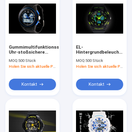
Gummimultifunktionssport-
EL-
Uhr-stoßsichere
Hintergrundbeleuchtungs
analog-digitale
bemannen
MOQ:
500 Stück
MOQ:
500 Stück
Unisexuhr
Multifunktionssport-
Holen Sie sich aktuelle Preis
Holen Sie sich aktuelle Preis
Uhr 5 ATM, Digitaluhr
Kontakt
Kontakt
Haus
Produkte
Über uns