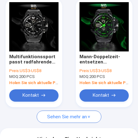
Multifunktionssport
Mann-Doppelzeit-
passt radfahrende
entsetzen
das Kampieren der
Multifunktionssport-
Preis:
US$3-US$8
Preis:
US$3-US$8
Stoppuhr-3ATM im
Uhren Stoppuhr-
MOQ:
200 PCS
MOQ:
200 PCS
Freien für Mann auf
radfahrende das
Kampieren der Art-
Holen Sie sich aktuelle Preis
Holen Sie sich aktuelle Preis
3ATM im Freien
Kontakt
Kontakt
Sehen Sie mehr an