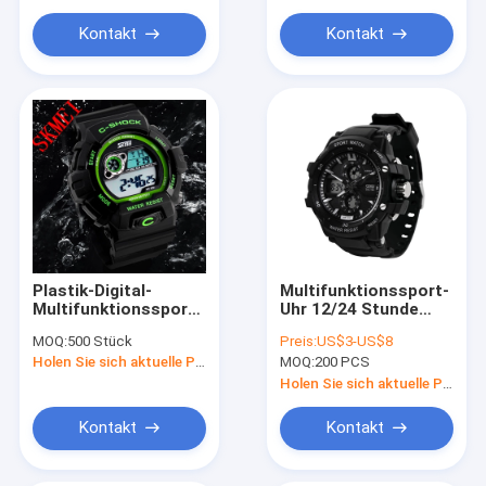
Kontakt
Kontakt
Plastik-Digital-
Multifunktionssport-
Multifunktionssport-
Uhr 12/24 Stunde
Uhr für Mann, kühle
Schock-Mann-große
MOQ:
500 Stück
Preis:
US$3-US$8
Art-Eigenmarke
Skala-Doppelt-
Holen Sie sich aktuelle Preis
MOQ:
200 PCS
Japans Movts
Holen Sie sich aktuelle Preis
Kontakt
Kontakt