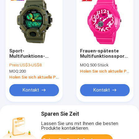
Sport-
Frauen-späteste
Multifunktions-
Multifunktionssport-
Digitaluhr EL-
Doppelzeit-analog-
Preis:
US$3-US$8
MOQ:
500 Stück
Hintergrundbeleuchtungs-
digitale Uhr
MOQ:
200
Holen Sie sich aktuelle Preis
Doppelzeit-Zone
Japans Movt
Holen Sie sich aktuelle Preis
Kontakt
Kontakt
Sparen Sie Zeit
Lassen Sie uns mit Ihnen die besten
Produkte kontaktieren.