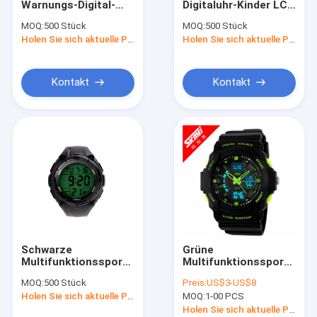
Warnungs-Digital-
Digitaluhr-Kinder LCD
Digitaluhr der Männer
Armbanduhr-
Multifunktionswasser-
MOQ:
500 Stück
MOQ:
500 Stück
Edelstahl-
beständiges der
Multifunktionssport-Uhr
Holen Sie sich aktuelle Preis
Holen Sie sich aktuelle Preis
Rückseiten-Fall
sport-der Uhr-30M
Metallbügel-Uhr
Kontakt
Kontakt
Analoge Quarz-Uhren
Der Quarz-Uhren der Frauen
Edelstahl-Quarz-Uhr
Schwarze
Grüne
Multifunktionssport-
Multifunktionssport-
Uhr EL-
Uhr 30M
MOQ:
500 Stück
Preis:
US$3-US$8
Unisexhintergrundbeleuchtung
wasserdichtes Japan
Holen Sie sich aktuelle Preis
MOQ:
1-00 PCS
mit Stoppuhr
Movt Blacklight
Holen Sie sich aktuelle Preis