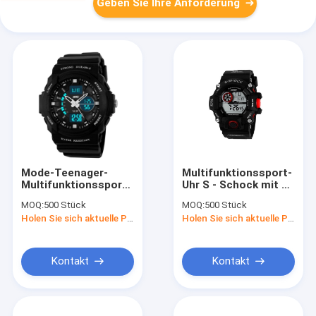
Geben Sie Ihre Anforderung
Mode-Teenager-
Multifunktionssport-
Multifunktionssport-
Uhr S - Schock mit 5
Uhr-goldener Sport-
ATM eingebrannte
MOQ:
500 Stück
MOQ:
500 Stück
analoge Uhren
Mann-Sport-Uhr
Holen Sie sich aktuelle Preis
Holen Sie sich aktuelle Preis
Kontakt
Kontakt