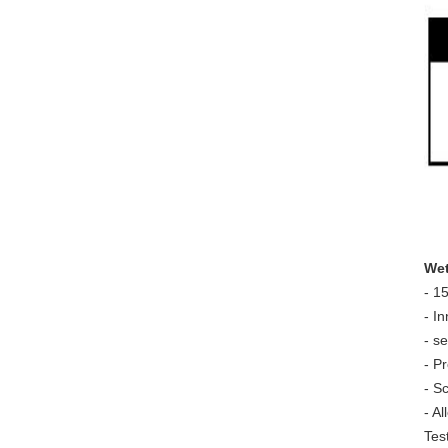
Wet
- 1
- I
- s
- P
- S
- A
Tes