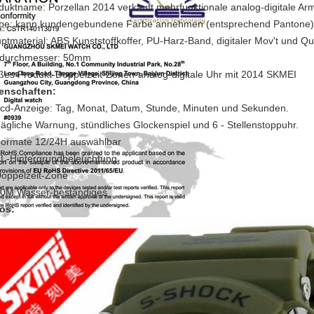
duktname: Porzellan 2014 verkauft mehrfunktionale analog-digitale A
be: kann kundengebundene Farbe annehmen (entsprechend Pantone)
ptmaterial: ABS Kunststoffkoffer, PU-Harz-Band, digitaler Mov't und Qu
ldurchmesser: 50mm
ßes Produkt-Doppelzeit-Zonen-analog-digitale Uhr mit 2014 SKMEI
enschaften:
Lcd-Anzeige: Tag, Monat, Datum, Stunde, Minuten und Sekunden.
Tägliche Warnung, stündliches Glockenspiel und 6 - Stellenstoppuhr.
Formate 12/24H auswählbar
EL-Hintergrundbeleuchtung
Doppelzeit-Zone
50M Wasser-beständiges
os: