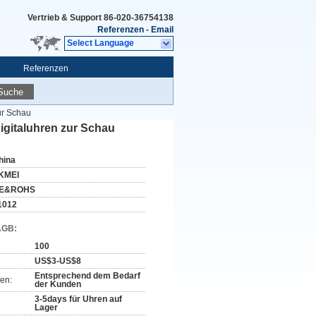
Vertrieb & Support
86-020-36754138
Referenzen
-
Email
Select Language
Referenzen
Suche
zur Schau
Digitaluhren zur Schau
hina
KMEI
E&ROHS
1012
AGB:
100
US$3-US$8
Entsprechend dem Bedarf
en:
der Kunden
3-5days für Uhren auf
Lager