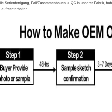
lle Serienfertigung, Fall/Zusammenbauen u. QC in unserer Fabrik, ho
d aufrechterhalten