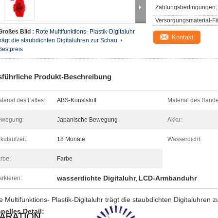
Zahlungsbedingungen:
Versorgungsmaterial-Fä
Großes Bild :
Rote Multifunktions- Plastik-Digitaluhr
Kontakt
trägt die staubdichten Digitaluhren zur Schau
Bestpreis
führliche Produkt-Beschreibung
terial des Falles:
ABS-Kunststoff
Material des Bande
ewegung:
Japanische Bewegung
Akku:
kulaufzeit:
18 Monate
Wasserdicht:
rbe:
Farbe
wasserdichte Digitaluhr
LCD-Armbanduhr
rkieren:
,
e Multifunktions- Plastik-Digitaluhr trägt die staubdichten Digitaluhren 
nelles Detail: