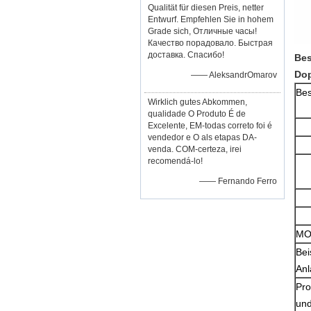
Qualität für diesen Preis, netter
Entwurf. Empfehlen Sie in hohem
Grade sich, Отличные часы!
Качество порадовало. Быстрая
доставка. Спасибо!
Bes
Dop
—— AleksandrOmarov
Bes
Wirklich gutes Abkommen,
qualidade O Produto É de
Excelente, EM-todas correto foi é
vendedor e O als etapas DA-
venda. COM-certeza, irei
recomendá-lo!
—— Fernando Ferro
M
Bei
Anl
Pro
und