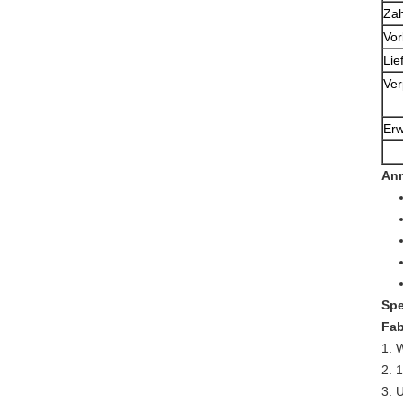
Za
Vor
Lie
Ve
Er
An
Spe
Fab
1.
W
2.
1
3.
U