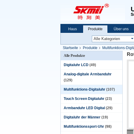
S
Haus
Produkte
Über uns
Startseite
Produkte
Multifunktions-Digit
Rot
Alle Produkte
Digitaluhr LCD
(49)
Analog-digitale Armbanduhr
(129)
Multifunktions-Digitaluhr
(107)
Touch Screen Digitaluhr
(23)
Armbanduhr LED Digital
(29)
Digitaluhr der Männer
(19)
Multifunktionssport-Uhr
(98)