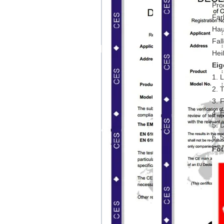
Pro
Far
Hau
Fal
Hei
Eig
1. 
2. 
3. 
4. 
5. 
6. 
Fot