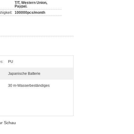
T/T, Western Union,
Paypal.
higkeit:
100000pcs/month
s:
PU
Japanische Batterie
30 m-Wasserbeständiges
zur Schau