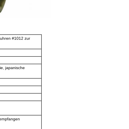
aluhren #1012 zur
ie, japanische
 empfangen