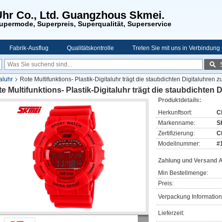
Uhr Co., Ltd. Guangzhous Skmei.
upermode, Superpreis, Superqualität, Superservice
Fabrik-Ausflug
Qualitätskontrolle
Treten Sie mit uns in Verbindung
aluhr
Rote Multifunktions- Plastik-Digitaluhr trägt die staubdichten Digitaluhren 
e Multifunktions- Plastik-Digitaluhr trägt die staubdichten 
Produktdetails:
Herkunftsort:
C
Markenname:
S
Zertifizierung:
C
Modellnummer:
#
Zahlung und Versand 
Min Bestellmenge:
Preis:
Verpackung Information
Lieferzeit: