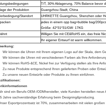
hlungsbedingungen
T/T, 30% Ablagerung, 70% Balance bevor
lage der Produktion
Guangzhou-Stadt, China
ferbedingung/Standort
UHRKETTE Guangzhou, Shenzhen oder H
rpacken
jedes in einem opp bag+bubble bag/200pcs 
Größe: 42*31*31/GW: 17KG
wähnt
Willigen Sie mit CE&RoHS ein, das freie Nic
Ihr eigener Entwurf ist warm willkommen.
merkung:
Wir können die Uhren mit Ihrem eigenen Logo auf der Skala, dem Ge
Wir können die Uhren mit verschiedenen Farben als Ihre Anforderung
Wir können RoHS-&CE, Nickel frei zur Verfügung stellen als Ihre Anf
Zu neue Produkte entsprechend Ihren gelieferten Proben oder Entwü
Zu unsere neuen Entwürfe oder Produkte zu Ihnen einführen.
zifikationen:
rikinformationen
ir sind ein Berufs-OEM-/ODMhersteller, viele Kunden herstellen neue A
5 Jahre sachverständige Erfahrung beim Designing&producing.
nser Exportprozentsatz ist 70%, zusammenarbeiten mit vielen großen