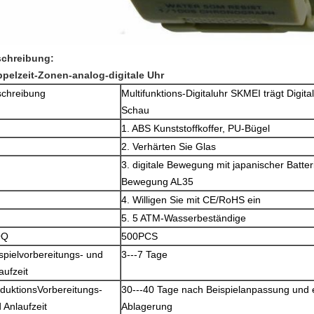
chreibung:
pelzeit-Zonen-analog-digitale Uhr
chreibung
Multifunktions-Digitaluhr SKMEI trägt Digit
Schau
1. ABS Kunststoffkoffer, PU-Bügel
2. Verhärten Sie Glas
3. digitale Bewegung mit japanischer Batter
Bewegung AL35
4. Willigen Sie mit CE/RoHS ein
5. 5 ATM-Wasserbeständige
OQ
500PCS
spielvorbereitungs- und
3---7 Tage
aufzeit
duktionsVorbereitungs-
30---40 Tage nach Beispielanpassung und
 Anlaufzeit
Ablagerung