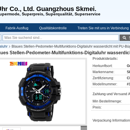
Uhr Co., Ltd. Guangzhous Skmei.
upermode, Superpreis, Superqualität, Superservice
Fabrik-Ausflug
Qualitätskontrolle
Treten Sie mit uns in Verbindung
aluhr
Blaues Stellen-Pedometer-Multifunktions-Digitaluhr wasserdicht mit PU-Bü
ues Stellen-Pedometer-Multifunktions-Digitaluhr wasserdic
Produktdetails:
Herkunftsort:
G
Markenname:
S
Zertifizierung:
C
Modellnummer:
#
Zahlung und Versand 
Min Bestellmenge:
Preis:
Verpackung Information