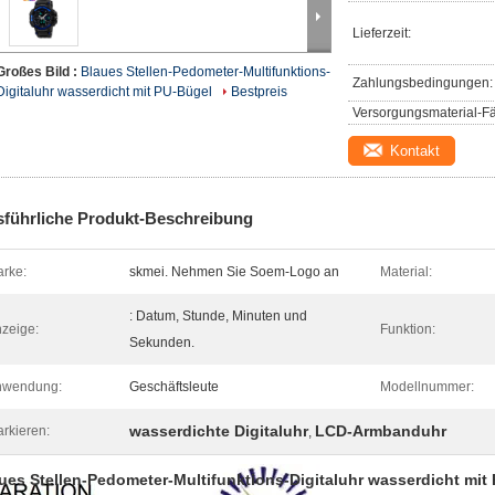
Lieferzeit:
Großes Bild :
Blaues Stellen-Pedometer-Multifunktions-
Zahlungsbedingungen:
Digitaluhr wasserdicht mit PU-Bügel
Bestpreis
Versorgungsmaterial-Fä
Kontakt
führliche Produkt-Beschreibung
rke:
skmei. Nehmen Sie Soem-Logo an
Material:
: Datum, Stunde, Minuten und
zeige:
Funktion:
Sekunden.
nwendung:
Geschäftsleute
Modellnummer:
wasserdichte Digitaluhr
LCD-Armbanduhr
rkieren:
,
ues Stellen-Pedometer-Multifunktions-Digitaluhr wasserdicht mit