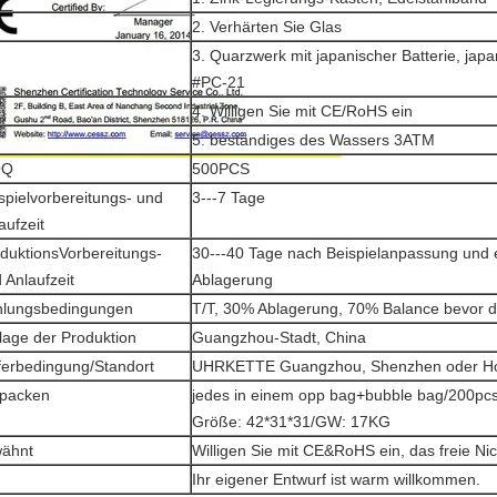
2. Verhärten Sie Glas
3. Quarzwerk mit japanischer Batterie, ja
#PC-21
4. Willigen Sie mit CE/RoHS ein
5. beständiges des Wassers 3ATM
OQ
500PCS
spielvorbereitungs- und
3---7 Tage
aufzeit
duktionsVorbereitungs-
30---40 Tage nach Beispielanpassung und
 Anlaufzeit
Ablagerung
hlungsbedingungen
T/T, 30% Ablagerung, 70% Balance bevor
lage der Produktion
Guangzhou-Stadt, China
ferbedingung/Standort
UHRKETTE Guangzhou, Shenzhen oder H
rpacken
jedes in einem opp bag+bubble bag/200pcs 
Größe: 42*31*31/GW: 17KG
wähnt
Willigen Sie mit CE&RoHS ein, das freie Nic
Ihr eigener Entwurf ist warm willkommen.