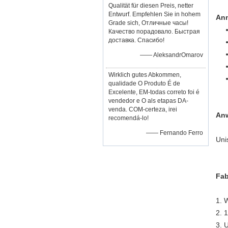
Qualität für diesen Preis, netter
Entwurf. Empfehlen Sie in hohem
An
Grade sich, Отличные часы!
Качество порадовало. Быстрая
доставка. Спасибо!
—— AleksandrOmarov
Wirklich gutes Abkommen,
qualidade O Produto É de
Excelente, EM-todas correto foi é
vendedor e O als etapas DA-
venda. COM-certeza, irei
An
recomendá-lo!
—— Fernando Ferro
Uni
Fab
1.
W
2.
1
3.
U