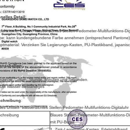
nelles Detail:
duktname:
Unisex- wasserdichtes Stellen-Pedometer-Multifunktions-Dig
be: kann kundengebundene Farbe annehmen (entsprechend Pantone)
ptmaterial: Verzinken Sie Legierungs-Kasten, PU-Plastikband, japanisc
enschaften:
Anzeige: Datum, Stunde, Minuten und Sekunden.
30M Wasser-beständiges
chreibung
:
ues Unisex- wasserdichtes Stellen-Pedometer-Multifunktions-Digitaluhr
chreibung
Blaues Stellen-Pedometer-Multifunktions-Di
mit PU-Bügel
1. Zink-Legierungs-Kasten, Edelstahlband