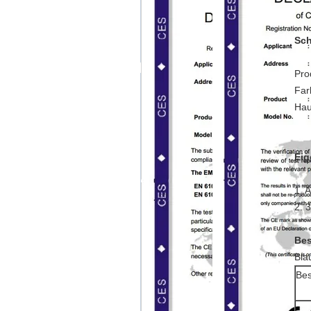
Sch
Pro
Far
Hau
Eig
1. 
2. 
Bes
Bla
Bes