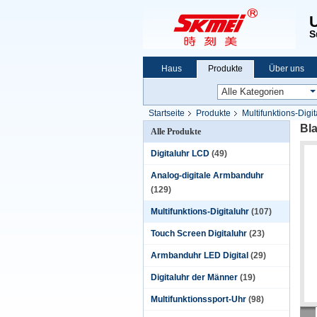
S
Haus
Produkte
Über uns
Startseite
Produkte
Multifunktions-Digit
Bla
Alle Produkte
Digitaluhr LCD
(49)
Analog-digitale Armbanduhr
(129)
Multifunktions-Digitaluhr
(107)
Touch Screen Digitaluhr
(23)
Armbanduhr LED Digital
(29)
Digitaluhr der Männer
(19)
Multifunktionssport-Uhr
(98)