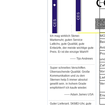
M
Ich mag wirklich Skmei-
Markenuhr, guten Service
Bei
Lattichs, gute Qualität, gute
Anl
Entwürfe, der meiste wichtige gute
Preis. Er ist die einzige Wahl!!!
Pro
—— Tijo Andrews
und
Za
Super schnelles Verschiffen.
Vor
Überraschende Qualität. Große
Kommunikation und zu den
Lie
Sternen help.5 immer absolut
Ve
gewillt sein. in hohem Grade
empfohlen!! ich kaufe wieder.
—— Adam James USA
Er
Guter Lieferant. SKMEI-Uhr, gute