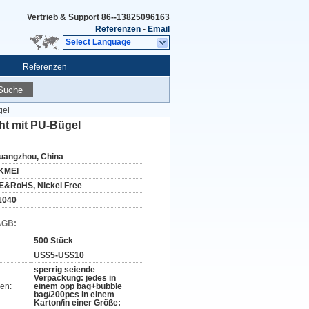
Vertrieb & Support
86--13825096163
Referenzen
-
Email
Select Language
Referenzen
Suche
gel
ht mit PU-Bügel
uangzhou, China
KMEI
E&RoHS, Nickel Free
1040
AGB:
500 Stück
US$5-US$10
sperrig seiende
Verpackung: jedes in
en:
einem opp bag+bubble
bag/200pcs in einem
Karton/in einer Größe: