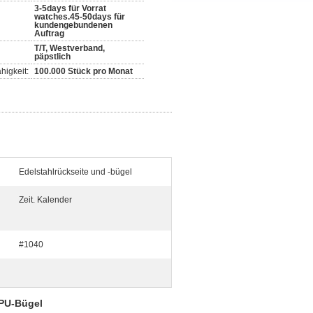
3-5days für Vorrat
watches.45-50days für
kundengebundenen
Auftrag
T/T, Westverband,
päpstlich
higkeit:
100.000 Stück pro Monat
Edelstahlrückseite und -bügel
Zeit. Kalender
#1040
 PU-Bügel