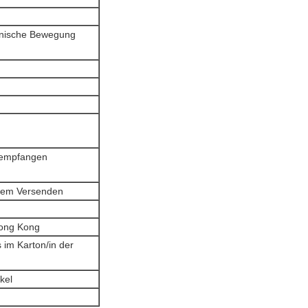
panische Bewegung
 empfangen
 dem Versenden
ong Kong
im Karton/in der
kel